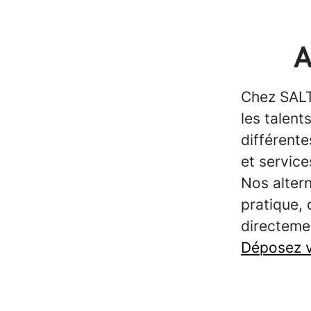
A
Chez SALT
les talen
différente
et servic
Nos altern
pratique, 
directemen
Déposez v