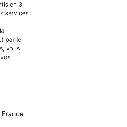
tis en 3
es services
la
) par le
ts, vous
 vos
a France