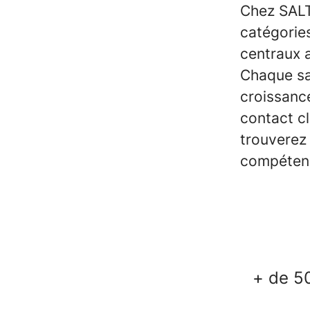
Chez SALT
catégories
centraux 
Chaque sal
croissance
contact cl
trouverez
compétenc
+ de 50