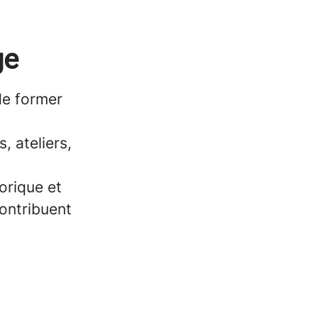
ge
de former
, ateliers,
orique et
contribuent