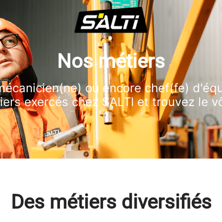
Nos métiers
écanicien(ne) ou encore chef(fe) d'équ
iers exercés chez SALTI et trouvez le vô
Des métiers diversifiés